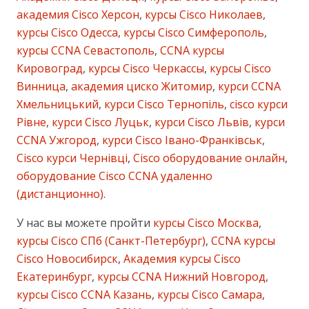
академия Cisco Херсон
,
курсы Cisco Николаев
,
курсы Cisco Одесса
,
курсы Cisco Симферополь
,
курсы CCNA Севастополь
,
CCNA курсы
Кировоград
,
курсы Cisco Черкассы
,
курсы Cisco
Винница
,
академия циско Житомир
,
курси CCNA
Хмельницький
,
курси Cisco Тернопіль
,
cisco курси
Рівне
,
курси Cisco Луцьк
,
курси Cisco Львів
,
курси
CCNA Ужгород
,
курси Cisco Івано-Франківськ
,
Cisco курси Чернівці
,
Cisco оборудование онлайн
,
оборудование Cisco CCNA удаленно
(дистанционно)
.
У нас вы можете пройти
курсы Cisco Москва
,
курсы Cisco СПб (Санкт-Петербург)
,
CCNA курсы
Cisco Новосибирск
,
Академия курсы Cisco
Екатеринбург
,
курсы CCNA Нижний Новгород
,
курсы Cisco CCNA Казань
,
курсы Cisco Самара
,