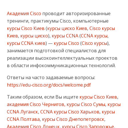
Академия Cisco
проводит авторизированные
тренинги, практикумы Cisco, компьютерные
курсы Cisco Киев
(
курсы циско Киев
,
Cisco курсы
Киев
,
курсы циско
),
курсы CCNA
(
CCNA курсы
,
курсы CCNA киев
) —
курсы Cisco
(
Cisco курсы
),
занимается подготовкой специалистов для
реализации высокоинтеллектуальных проектов
в области инфокоммуникационных технологий.
Ответы на часто задаваемые вопросы:
https://edu-cisco.org/docs/welcome.pdf
Таким образом, если Вы ищите
курсы Cisco Киев
,
академия Cisco Чернигов, курсы Cisco Сумы
,
курсы
CCNA Луганск
,
CCNA курсы Cisco Харьков
,
курсы
CCNA Полтава
,
курсы Cisco Днепопетровск
,
Академия Cisco Донецк
,
курсы Cisco Запорожье
,