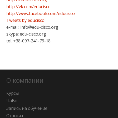
http://vk.com/educisco
http://www.facebook.com/educisco
Tweets by educisco
e-mail: info@edu-cisco.org
skype: edu-cisco.org
tel. +38-097-241-79-18
О компании
Курсы
ЧаВо
Запись на обучение
Отзывы