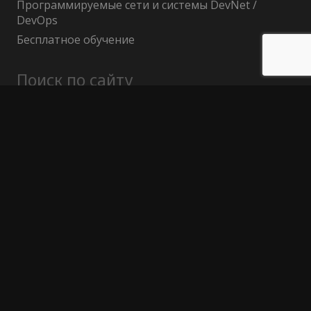
Программируемые сети и системы DevNet /
DevOps
Бесплатное обучение
Поиск по сайту
Найти:
Политика конфиденциальности
Публичный договор (оферта)
Гарантия возврата средств