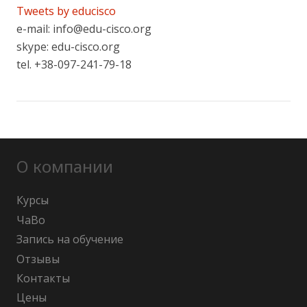
Tweets by educisco
e-mail: info@edu-cisco.org
skype: edu-cisco.org
tel. +38-097-241-79-18
О компании
Курсы
ЧаВо
Запись на обучение
Отзывы
Контакты
Цены