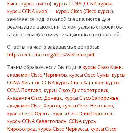
Киев
,
курсы циско
),
курсы CCNA
(
CCNA курсы
,
курсы CCNA киев
) —
курсы Cisco
(
Cisco курсы
),
занимается подготовкой специалистов для
реализации высокоинтеллектуальных проектов
в области инфокоммуникационных технологий.
Ответы на часто задаваемые вопросы:
https://edu-cisco.org/docs/welcome.pdf
Таким образом, если Вы ищите
курсы Cisco Киев
,
академия Cisco Чернигов, курсы Cisco Сумы
,
курсы
CCNA Луганск
,
CCNA курсы Cisco Харьков
,
курсы
CCNA Полтава
,
курсы Cisco Днепопетровск
,
Академия Cisco Донецк
,
курсы Cisco Запорожье
,
академия Cisco Херсон
,
курсы Cisco Николаев
,
курсы Cisco Одесса
,
курсы Cisco Симферополь
,
курсы CCNA Севастополь
,
CCNA курсы
Кировоград
,
курсы Cisco Черкассы
,
курсы Cisco