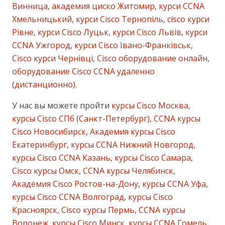
Винница
,
академия циско Житомир
,
курси CCNA
Хмельницький
,
курси Cisco Тернопіль
,
cisco курси
Рівне
,
курси Cisco Луцьк
,
курси Cisco Львів
,
курси
CCNA Ужгород
,
курси Cisco Івано-Франківськ
,
Cisco курси Чернівці
,
Cisco оборудование онлайн
,
оборудование Cisco CCNA удаленно
(дистанционно)
.
У нас вы можете пройти
курсы Cisco Москва
,
курсы Cisco СПб (Санкт-Петербург)
,
CCNA курсы
Cisco Новосибирск
,
Академия курсы Cisco
Екатеринбург
,
курсы CCNA Нижний Новгород
,
курсы Cisco CCNA Казань
,
курсы Cisco Самара
,
Cisco курсы Омск
,
CCNA курсы Челябинск
,
Академия Cisco Ростов-на-Дону
,
курсы CCNA Уфа
,
курсы Cisco CCNA Волгоград
,
курсы Cisco
Красноярск
,
Cisco курсы Пермь
,
CCNA курсы
Воронеж
,
курсы Cisco Минск
,
курсы CCNA Гомель
,