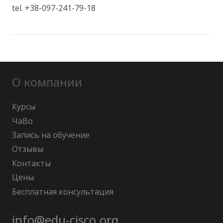
tel. +38-097-241-79-18
О компании
Курсы
ЧаВо
Запись на обучение
Отзывы
Контакты
Цены
Бесплатная консультация
info@edu-cisco.org