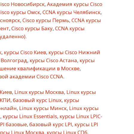
isco Новосибирск
,
Академия курсы Cisco
isco курсы Омск
,
CCNA курсы Челябинск
,
асноярск
,
Cisco курсы Пермь
,
CCNA курсы
кент
,
Cisco курсы Баку
,
CCNA курсы
(удаленно)
.
к
,
курсы Cisco Киев
,
курсы Cisco Нижний
 Волгоград
,
курсы Cisco Астана
,
курсы
шение квалификации в Москве
,
ой академии Cisco CCNA
.
 Киев
,
Linux курсы Москва
,
Linux курсы
 КПИ
,
базовый курс Linux
,
курсы
онлайн
,
Linux курсы Минск
,
Linux курсы
х
,
курсы Linux Essentials
,
курсы Linux LPIC-
PI базовые
,
базовый курс LPI
,
курсы LPI
рсы Linux Москва
,
курсы Linux СПб
,