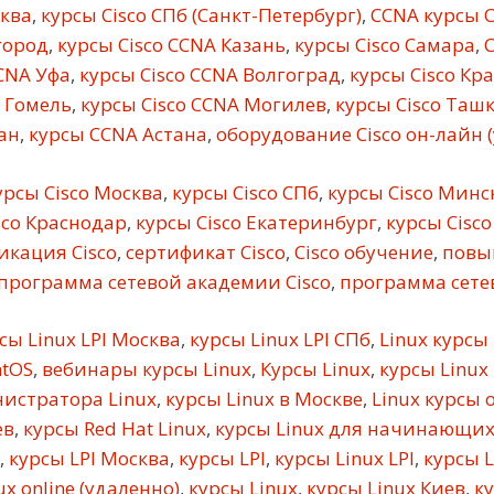
сква
,
курсы Cisco СПб (Санкт-Петербург)
,
CCNA курсы C
город
,
курсы Cisco CCNA Казань
,
курсы Cisco Самара
,
C
CNA Уфа
,
курсы Cisco CCNA Волгоград
,
курсы Cisco Кр
 Гомель
,
курсы Cisco CCNA Могилев
,
курсы Cisco Таш
ан
,
курсы CCNA Астана
,
оборудование Cisco он-лайн 
рсы Cisco Москва
,
курсы Cisco СПб
,
курсы Cisco Минс
sco Краснодар
,
курсы Cisco Екатеринбург
,
курсы Cisco
кация Cisco
,
сертификат Cisco
,
Cisco обучение
,
повы
программа сетевой академии Cisco
,
программа сетев
сы Linux LPI Москва
,
курсы Linux LPI СПб
,
Linux курсы
ntOS
,
вебинары курсы Linux
,
Курсы Linux
,
курсы Linux
истратора Linux
,
курсы Linux в Москве
,
Linux курсы 
ев
,
курсы Red Hat Linux
,
курсы Linux для начинающи
,
курсы LPI Москва
,
курсы LPI
,
курсы Linux LPI
,
курсы L
x online (удаленно)
,
курсы Linux
,
курсы Linux Киев
,
ку