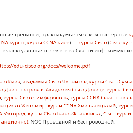
ные тренинги, практикумы Cisco, компьютерные
ку
CNA курсы
,
курсы CCNA киев
) —
курсы Cisco
(
Cisco кур
нтеллектуальных проектов в области инфокоммуни
ttps://edu-cisco.org/docs/welcome.pdf
sco Киев
,
академия Cisco Чернигов, курсы Cisco Сумы
co Днепопетровск
,
Академия Cisco Донецк
,
курсы Cis
а
,
курсы Cisco Симферополь
,
курсы CCNA Севастополь
я циско Житомир
,
курси CCNA Хмельницький
,
курси
A Ужгород
,
курси Cisco Івано-Франківськ
,
Cisco курси
станционно)
. NOC Проводной и беспроводной.