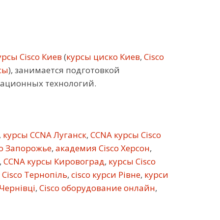
рсы Cisco Киев
(
курсы циско Киев
,
Cisco
сы
), занимается подготовкой
кационных технологий.
,
курсы CCNA Луганск
,
CCNA курсы Cisco
co Запорожье
,
академия Cisco Херсон
,
,
CCNA курсы Кировоград
,
курсы Cisco
 Cisco Тернопіль
,
cisco курси Рівне
,
курси
 Чернівці
,
Cisco оборудование онлайн
,