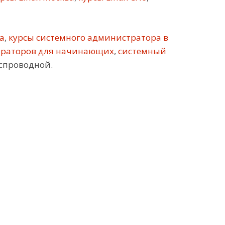
а
,
курсы системного администратора в
траторов для начинающих
,
системный
еспроводной.