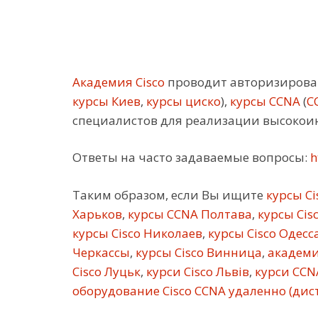
Академия Cisco
проводит авторизирован
курсы Киев
,
курсы циско
),
курсы CCNA
(
C
специалистов для реализации высокои
Ответы на часто задаваемые вопросы:
h
Таким образом, если Вы ищите
курсы Ci
Харьков
,
курсы CCNA Полтава
,
курсы Cis
курсы Cisco Николаев
,
курсы Cisco Одесс
Черкассы
,
курсы Cisco Винница
,
академи
Cisco Луцьк
,
курси Cisco Львів
,
курси CCN
оборудование Cisco CCNA удаленно (ди