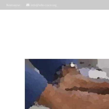
Контакты:
info@edu-cisco.org
Курсы
ЧаВо
Запись на обучение
Отз