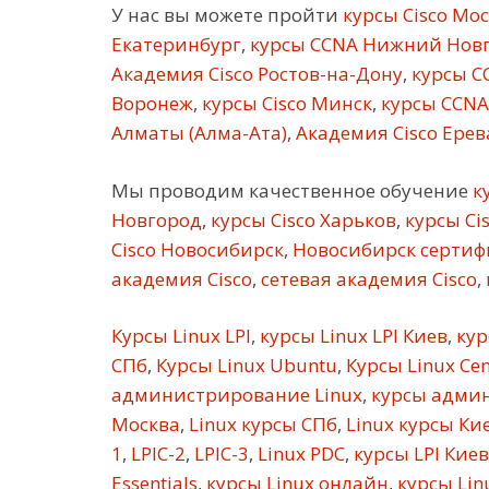
У нас вы можете пройти
курсы Cisco Мо
Екатеринбург
,
курсы CCNA Нижний Нов
Академия Cisco Ростов-на-Дону
,
курсы C
Воронеж
,
курсы Cisco Минск
,
курсы CCNA
Алматы (Алма-Ата)
,
Академия Cisco Ерев
Мы проводим качественное обучение
ку
Новгород
,
курсы Cisco Харьков
,
курсы Ci
Cisco Новосибирск
,
Новосибирск сертифи
академия Cisco
,
сетевая академия Cisco
,
Курсы Linux LPI
,
курсы Linux LPI Киев
,
кур
СПб
,
Курсы Linux Ubuntu
,
Курсы Linux Ce
администрирование Linux
,
курсы админ
Москва
,
Linux курсы СПб
,
Linux курсы Ки
1
,
LPIC-2
,
LPIC-3
,
Linux PDC
,
курсы LPI Киев
Essentials
,
курсы Linux онлайн
,
курсы Linu