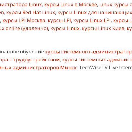
истратора Linux
,
курсы Linux в Москве
,
Linux курсы 
ев
,
курсы Red Hat Linux
,
курсы Linux для начинающи
,
курсы LPI Москва
,
курсы LPI
,
курсы Linux LPI
,
курсы L
x online (удаленно)
,
курсы Linux
,
курсы Linux Киев
,
ку
ованное обучение
курсы системного администратор
ора с трудоустройством
,
курсы системных админис
мных администраторов Минск
. TechWiseTV Live In