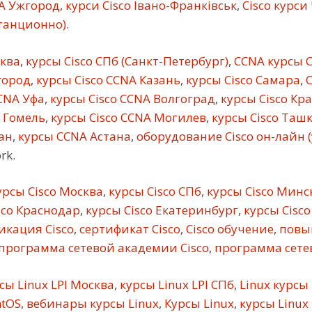
A Ужгород
,
курси Cisco Івано-Франківськ
,
Cisco курси
станционно)
.
сква
,
курсы Cisco СПб (Санкт-Петербург)
,
CCNA курсы C
город
,
курсы Cisco CCNA Казань
,
курсы Cisco Самара
,
C
CNA Уфа
,
курсы Cisco CCNA Волгоград
,
курсы Cisco Кр
 Гомель
,
курсы Cisco CCNA Могилев
,
курсы Cisco Таш
ан
,
курсы CCNA Астана
,
оборудование Cisco он-лайн 
rk.
рсы Cisco Москва
,
курсы Cisco СПб
,
курсы Cisco Минс
sco Краснодар
,
курсы Cisco Екатеринбург
,
курсы Cisco
кация Cisco
,
сертификат Cisco
,
Cisco обучение
,
повы
программа сетевой академии Cisco
,
программа сетев
сы Linux LPI Москва
,
курсы Linux LPI СПб
,
Linux курсы
ntOS
,
вебинары курсы Linux
,
Курсы Linux
,
курсы Linux