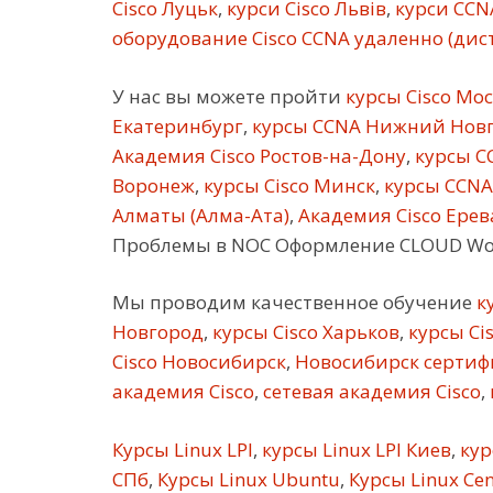
Cisco Луцьк
,
курси Cisco Львів
,
курси CCN
оборудование Cisco CCNA удаленно (ди
У нас вы можете пройти
курсы Cisco Мо
Екатеринбург
,
курсы CCNA Нижний Нов
Академия Cisco Ростов-на-Дону
,
курсы C
Воронеж
,
курсы Cisco Минск
,
курсы CCNA
Алматы (Алма-Ата)
,
Академия Cisco Ерев
Проблемы в NOC Оформление CLOUD Wo
Мы проводим качественное обучение
ку
Новгород
,
курсы Cisco Харьков
,
курсы Ci
Cisco Новосибирск
,
Новосибирск сертифи
академия Cisco
,
сетевая академия Cisco
,
Курсы Linux LPI
,
курсы Linux LPI Киев
,
кур
СПб
,
Курсы Linux Ubuntu
,
Курсы Linux Ce