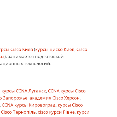
рсы Cisco Киев
(
курсы циско Киев
,
Cisco
сы
), занимается подготовкой
кационных технологий.
,
курсы CCNA Луганск
,
CCNA курсы Cisco
co Запорожье
,
академия Cisco Херсон
,
,
CCNA курсы Кировоград
,
курсы Cisco
 Cisco Тернопіль
,
cisco курси Рівне
,
курси