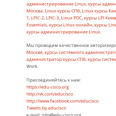
администрирование Linux
,
курсы админ
Москва
,
Linux курсы СПб
,
Linux курсы Ки
1
,
LPIC-2
,
LPIC-3
,
Linux PDC
,
курсы LPI Киев
Essentials
,
курсы Linux онлайн
,
курсы Linu
курсы администрирование Linux
.
Мы проводим качественное авторизир
Москве
,
курсы системного администрат
администратор курсы СПб
,
курсы систе
Work.
Присоединяйтесь к нам:
https://edu-cisco.org
http://vk.com/educisco
http://www.facebook.com/educisco
Tweets by educisco
e-mail: info@edu-cisco.org