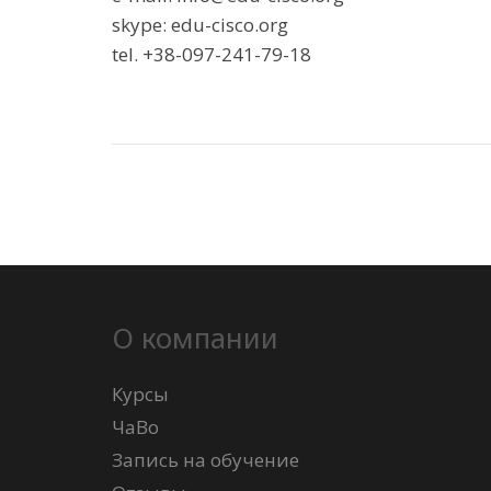
skype: edu-cisco.org
tel. +38-097-241-79-18
О компании
Курсы
ЧаВо
Запись на обучение