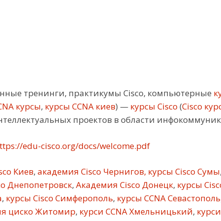
ные тренинги, практикумы Cisco, компьютерные
ку
CNA курсы
,
курсы CCNA киев
) —
курсы Cisco
(
Cisco кур
нтеллектуальных проектов в области инфокоммуни
ttps://edu-cisco.org/docs/welcome.pdf
sco Киев
,
академия Cisco Чернигов, курсы Cisco Сумы
co Днепопетровск
,
Академия Cisco Донецк
,
курсы Cis
а
,
курсы Cisco Симферополь
,
курсы CCNA Севастополь
я циско Житомир
,
курси CCNA Хмельницький
,
курси