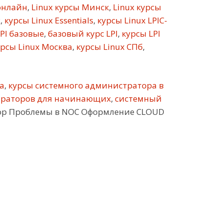
онлайн
,
Linux курсы Минск
,
Linux курсы
х
,
курсы Linux Essentials
,
курсы Linux LPIC-
PI базовые
,
базовый курс LPI
,
курсы LPI
рсы Linux Москва
,
курсы Linux СПб
,
а
,
курсы системного администратора в
траторов для начинающих
,
системный
terop Проблемы в NOC Оформление CLOUD