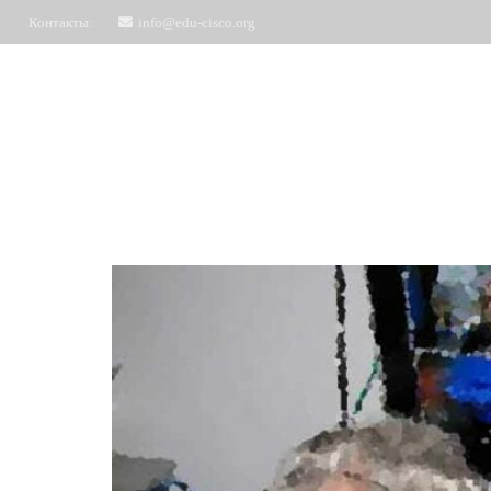
Контакты:
info@edu-cisco.org
Курсы
ЧаВо
Запись на обучение
Отз