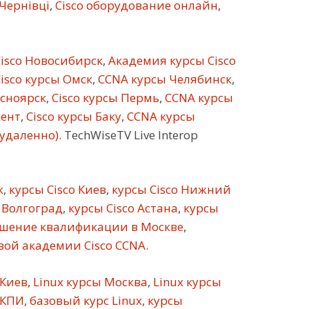
 Чернівці
,
Cisco оборудование онлайн
,
isco Новосибирск
,
Академия курсы Cisco
isco курсы Омск
,
CCNA курсы Челябинск
,
асноярск
,
Cisco курсы Пермь
,
CCNA курсы
кент
,
Cisco курсы Баку
,
CCNA курсы
(удаленно)
. TechWiseTV Live Interop
к
,
курсы Cisco Киев
,
курсы Cisco Нижний
 Волгоград
,
курсы Cisco Астана
,
курсы
шение квалификации в Москве
,
ой академии Cisco CCNA
.
 Киев
,
Linux курсы Москва
,
Linux курсы
 КПИ
,
базовый курс Linux
,
курсы