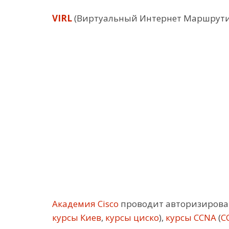
VIRL
(Виртуальный Интернет Маршрутиз
Академия Cisco
проводит авторизирован
курсы Киев
,
курсы циско
),
курсы CCNA
(
C