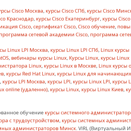
рсы Cisco Москва
,
курсы Cisco СПб
,
курсы Cisco Минс
sco Краснодар
,
курсы Cisco Екатеринбург
,
курсы Cisco
кация Cisco
,
сертификат Cisco
,
Cisco обучение
,
повы
программа сетевой академии Cisco
,
программа сетев
сы Linux LPI Москва
,
курсы Linux LPI СПб
,
Linux курсы
ntOS
,
вебинары курсы Linux
,
Курсы Linux
,
курсы Linux
истратора Linux
,
курсы Linux в Москве
,
Linux курсы 
ев
,
курсы Red Hat Linux
,
курсы Linux для начинающи
,
курсы LPI Москва
,
курсы LPI
,
курсы Linux LPI
,
курсы L
x online (удаленно)
,
курсы Linux
,
курсы Linux Киев
,
ку
ованное обучение
курсы системного администратор
ора с трудоустройством
,
курсы системных админис
мных администраторов Минск
. VIRL (Виртуальный 