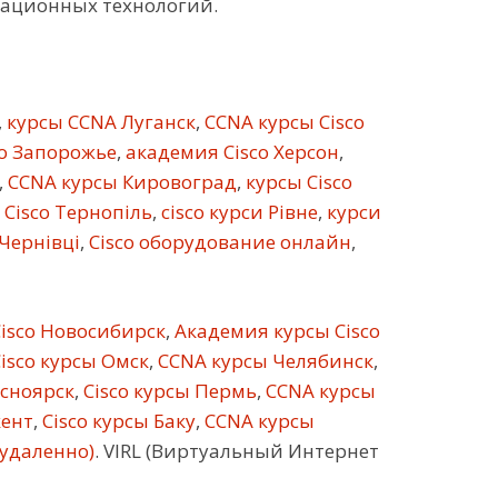
кационных технологий.
,
курсы CCNA Луганск
,
CCNA курсы Cisco
co Запорожье
,
академия Cisco Херсон
,
,
CCNA курсы Кировоград
,
курсы Cisco
 Cisco Тернопіль
,
cisco курси Рівне
,
курси
 Чернівці
,
Cisco оборудование онлайн
,
isco Новосибирск
,
Академия курсы Cisco
isco курсы Омск
,
CCNA курсы Челябинск
,
асноярск
,
Cisco курсы Пермь
,
CCNA курсы
кент
,
Cisco курсы Баку
,
CCNA курсы
(удаленно)
. VIRL (Виртуальный Интернет