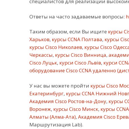
специалистов для реализации высокои
Ответы на часто задаваемые вопросы:
h
Таким образом, если Вы ищите
курсы Ci
Харьков
,
курсы CCNA Полтава
,
курсы Cis
курсы Cisco Николаев
,
курсы Cisco Одесс
Черкассы
,
курсы Cisco Винница
,
академи
Cisco Луцьк
,
курси Cisco Львів
,
курси CCN
оборудование Cisco CCNA удаленно (ди
У нас вы можете пройти
курсы Cisco Мо
Екатеринбург
,
курсы CCNA Нижний Нов
Академия Cisco Ростов-на-Дону
,
курсы C
Воронеж
,
курсы Cisco Минск
,
курсы CCNA
Алматы (Алма-Ата)
,
Академия Cisco Ерев
Маршрутизация Lab).