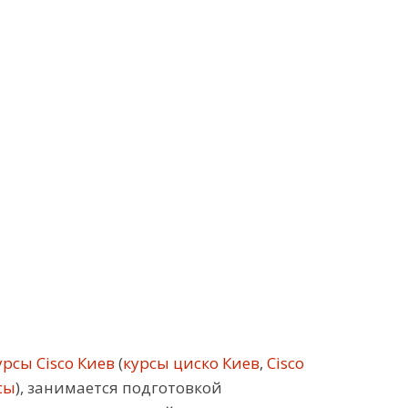
рсы Cisco Киев
(
курсы циско Киев
,
Cisco
сы
), занимается подготовкой