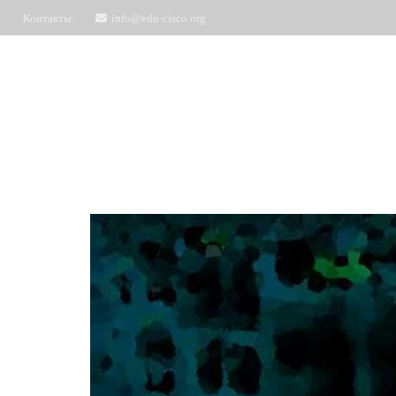
Контакты:
info@edu-cisco.org
Курсы
ЧаВо
Запись на обучение
Отз