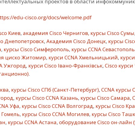
нтеллектуальных проектов в области инфокоммуни
ttps://edu-cisco.org/docs/welcome.pdf
sco Киев
,
академия Cisco Чернигов, курсы Cisco Сумы
co Днепопетровск
,
Академия Cisco Донецк
,
курсы Cis
а
,
курсы Cisco Симферополь
,
курсы CCNA Севастополь
я циско Житомир
,
курси CCNA Хмельницький
,
курси
A Ужгород
,
курси Cisco Івано-Франківськ
,
Cisco курси
станционно)
.
сква
,
курсы Cisco СПб (Санкт-Петербург)
,
CCNA курсы C
город
,
курсы Cisco CCNA Казань
,
курсы Cisco Самара
,
C
CNA Уфа
,
курсы Cisco CCNA Волгоград
,
курсы Cisco Кр
 Гомель
,
курсы Cisco CCNA Могилев
,
курсы Cisco Таш
ан
,
курсы CCNA Астана
,
оборудование Cisco он-лайн 