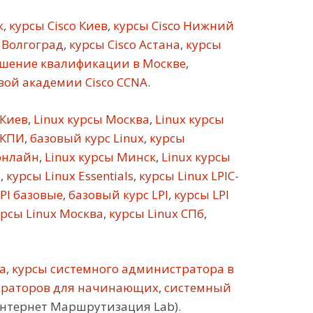
к
,
курсы Cisco Киев
,
курсы Cisco Нижний
 Волгоград
,
курсы Cisco Астана
,
курсы
шение квалификации в Москве
,
ой академии Cisco CCNA
.
 Киев
,
Linux курсы Москва
,
Linux курсы
 КПИ
,
базовый курс Linux
,
курсы
онлайн
,
Linux курсы Минск
,
Linux курсы
х
,
курсы Linux Essentials
,
курсы Linux LPIC-
PI базовые
,
базовый курс LPI
,
курсы LPI
рсы Linux Москва
,
курсы Linux СПб
,
а
,
курсы системного администратора в
траторов для начинающих
,
системный
Интернет Маршрутизация Lab).