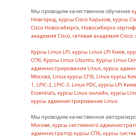
Мы проводим качественное обучение
ку
Новгород
,
курсы Cisco Харьков
,
курсы Ci
Cisco Новосибирск
,
Новосибирск сертифи
академия Cisco
,
сетевая академия Cisco
,
Курсы Linux LPI
,
курсы Linux LPI Киев
,
кур
СПб
,
Курсы Linux Ubuntu
,
Курсы Linux Ce
администрирование Linux
,
курсы админ
Москва
,
Linux курсы СПб
,
Linux курсы Ки
1
,
LPIC-2
,
LPIC-3
,
Linux PDC
,
курсы LPI Киев
Essentials
,
курсы Linux онлайн
,
курсы Linu
курсы администрирование Linux
.
Мы проводим качественное авторизир
Москве
,
курсы системного администрат
администратор курсы СПб
,
курсы систе