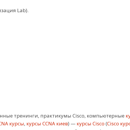
ация Lab).
ные тренинги, практикумы Cisco, компьютерные
ку
CNA курсы
,
курсы CCNA киев
) —
курсы Cisco
(
Cisco кур