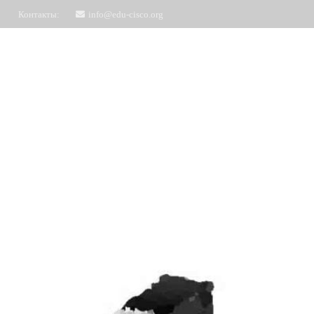
Контакты:
info@edu-cisco.org
Курсы
ЧаВо
Запись на обучение
Отз