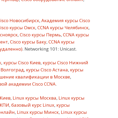
isco Новосибирск
,
Академия курсы Cisco
isco курсы Омск
,
CCNA курсы Челябинск
,
асноярск
,
Cisco курсы Пермь
,
CCNA курсы
кент
,
Cisco курсы Баку
,
CCNA курсы
(удаленно)
. Networking 101: Unicast.
к
,
курсы Cisco Киев
,
курсы Cisco Нижний
 Волгоград
,
курсы Cisco Астана
,
курсы
шение квалификации в Москве
,
ой академии Cisco CCNA
.
 Киев
,
Linux курсы Москва
,
Linux курсы
 КПИ
,
базовый курс Linux
,
курсы
онлайн
,
Linux курсы Минск
,
Linux курсы