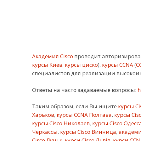
Академия Cisco
проводит авторизирован
курсы Киев
,
курсы циско
),
курсы CCNA
(
C
специалистов для реализации высокои
Ответы на часто задаваемые вопросы:
h
Таким образом, если Вы ищите
курсы Ci
Харьков
,
курсы CCNA Полтава
,
курсы Cis
курсы Cisco Николаев
,
курсы Cisco Одесс
Черкассы
,
курсы Cisco Винница
,
академи
Cisco Луцьк
,
курси Cisco Львів
,
курси CCN