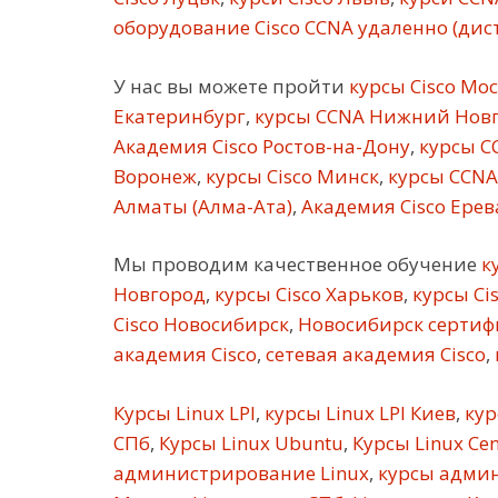
оборудование Cisco CCNA удаленно (ди
У нас вы можете пройти
курсы Cisco Мо
Екатеринбург
,
курсы CCNA Нижний Нов
Академия Cisco Ростов-на-Дону
,
курсы C
Воронеж
,
курсы Cisco Минск
,
курсы CCNA
Алматы (Алма-Ата)
,
Академия Cisco Ерев
Мы проводим качественное обучение
ку
Новгород
,
курсы Cisco Харьков
,
курсы Ci
Cisco Новосибирск
,
Новосибирск сертифи
академия Cisco
,
сетевая академия Cisco
,
Курсы Linux LPI
,
курсы Linux LPI Киев
,
кур
СПб
,
Курсы Linux Ubuntu
,
Курсы Linux Ce
администрирование Linux
,
курсы админ