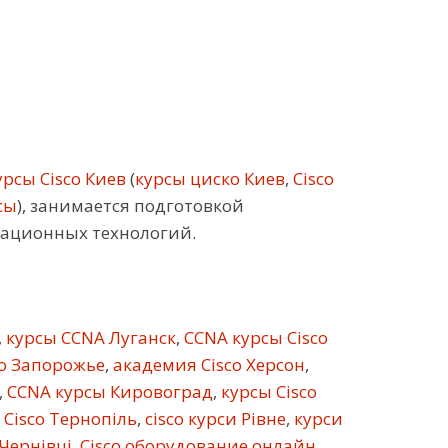
рсы Cisco Киев
(
курсы циско Киев
,
Cisco
сы
), занимается подготовкой
кационных технологий.
,
курсы CCNA Луганск
,
CCNA курсы Cisco
co Запорожье
,
академия Cisco Херсон
,
,
CCNA курсы Кировоград
,
курсы Cisco
 Cisco Тернопіль
,
cisco курси Рівне
,
курси
 Чернівці
,
Cisco оборудование онлайн
,