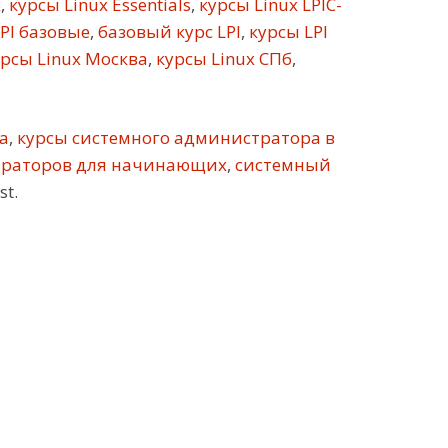
х
,
курсы Linux Essentials
,
курсы Linux LPIC-
PI базовые
,
базовый курс LPI
,
курсы LPI
рсы Linux Москва
,
курсы Linux СПб
,
а
,
курсы системного администратора в
траторов для начинающих
,
системный
st.