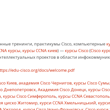
ные тренинги, практикумы Cisco, компьютерные
ку
CNA курсы
,
курсы CCNA киев
) —
курсы Cisco
(
Cisco кур
нтеллектуальных проектов в области инфокоммуни
ttps://edu-cisco.org/docs/welcome.pdf
sco Киев
,
академия Cisco Чернигов, курсы Cisco Сумы
co Днепопетровск
,
Академия Cisco Донецк
,
курсы Cis
а
,
курсы Cisco Симферополь
,
курсы CCNA Севастополь
я циско Житомир
,
курси CCNA Хмельницький
,
курси
A Ужгород
,
курси Cisco Івано-Франківськ
,
Cisco курси