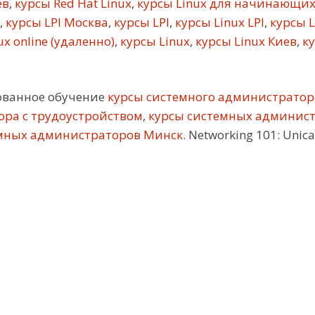
ев
,
курсы Red Hat Linux
,
курсы Linux для начинающи
,
курсы LPI Москва
,
курсы LPI
,
курсы Linux LPI
,
курсы L
x online (удаленно)
,
курсы Linux
,
курсы Linux Киев
,
ку
ованное обучение
курсы системного администратор
ора с трудоустройством
,
курсы системных админис
мных администраторов Минск
. Networking 101: Unica