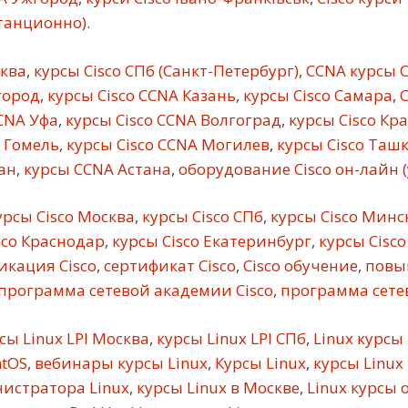
станционно)
.
сква
,
курсы Cisco СПб (Санкт-Петербург)
,
CCNA курсы C
город
,
курсы Cisco CCNA Казань
,
курсы Cisco Самара
,
C
CNA Уфа
,
курсы Cisco CCNA Волгоград
,
курсы Cisco Кр
 Гомель
,
курсы Cisco CCNA Могилев
,
курсы Cisco Таш
ан
,
курсы CCNA Астана
,
оборудование Cisco он-лайн 
рсы Cisco Москва
,
курсы Cisco СПб
,
курсы Cisco Минс
sco Краснодар
,
курсы Cisco Екатеринбург
,
курсы Cisco
кация Cisco
,
сертификат Cisco
,
Cisco обучение
,
повы
программа сетевой академии Cisco
,
программа сетев
сы Linux LPI Москва
,
курсы Linux LPI СПб
,
Linux курсы
ntOS
,
вебинары курсы Linux
,
Курсы Linux
,
курсы Linux
истратора Linux
,
курсы Linux в Москве
,
Linux курсы 