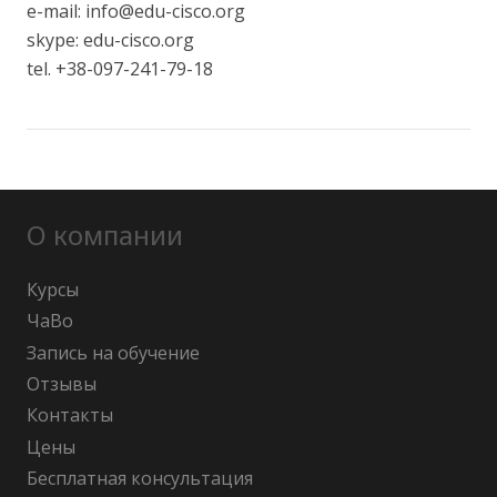
e-mail: info@edu-cisco.org
skype: edu-cisco.org
tel. +38-097-241-79-18
О компании
Курсы
ЧаВо
Запись на обучение
Отзывы
Контакты
Цены
Бесплатная консультация