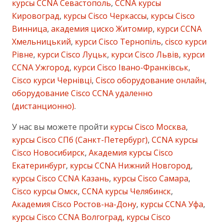
курсы CCNA Севастополь
,
CCNA курсы
Кировоград
,
курсы Cisco Черкассы
,
курсы Cisco
Винница
,
академия циско Житомир
,
курси CCNA
Хмельницький
,
курси Cisco Тернопіль
,
cisco курси
Рівне
,
курси Cisco Луцьк
,
курси Cisco Львів
,
курси
CCNA Ужгород
,
курси Cisco Івано-Франківськ
,
Cisco курси Чернівці
,
Cisco оборудование онлайн
,
оборудование Cisco CCNA удаленно
(дистанционно)
.
У нас вы можете пройти
курсы Cisco Москва
,
курсы Cisco СПб (Санкт-Петербург)
,
CCNA курсы
Cisco Новосибирск
,
Академия курсы Cisco
Екатеринбург
,
курсы CCNA Нижний Новгород
,
курсы Cisco CCNA Казань
,
курсы Cisco Самара
,
Cisco курсы Омск
,
CCNA курсы Челябинск
,
Академия Cisco Ростов-на-Дону
,
курсы CCNA Уфа
,
курсы Cisco CCNA Волгоград
,
курсы Cisco