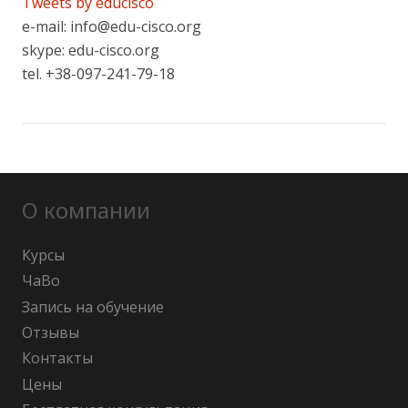
Tweets by educisco
e-mail: info@edu-cisco.org
skype: edu-cisco.org
tel. +38-097-241-79-18
О компании
Курсы
ЧаВо
Запись на обучение
Отзывы
Контакты
Цены