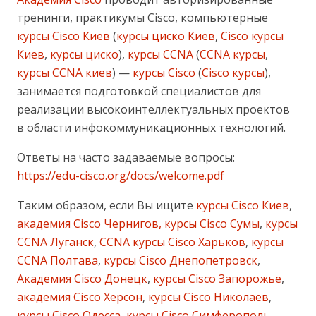
тренинги, практикумы Cisco, компьютерные
курсы Cisco Киев
(
курсы циско Киев
,
Cisco курсы
Киев
,
курсы циско
),
курсы CCNA
(
CCNA курсы
,
курсы CCNA киев
) —
курсы Cisco
(
Cisco курсы
),
занимается подготовкой специалистов для
реализации высокоинтеллектуальных проектов
в области инфокоммуникационных технологий.
Ответы на часто задаваемые вопросы:
https://edu-cisco.org/docs/welcome.pdf
Таким образом, если Вы ищите
курсы Cisco Киев
,
академия Cisco Чернигов, курсы Cisco Сумы
,
курсы
CCNA Луганск
,
CCNA курсы Cisco Харьков
,
курсы
CCNA Полтава
,
курсы Cisco Днепопетровск
,
Академия Cisco Донецк
,
курсы Cisco Запорожье
,
академия Cisco Херсон
,
курсы Cisco Николаев
,
курсы Cisco Одесса
,
курсы Cisco Симферополь
,