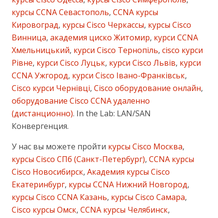
курсы CCNA Севастополь
,
CCNA курсы
Кировоград
,
курсы Cisco Черкассы
,
курсы Cisco
Винница
,
академия циско Житомир
,
курси CCNA
Хмельницький
,
курси Cisco Тернопіль
,
cisco курси
Рівне
,
курси Cisco Луцьк
,
курси Cisco Львів
,
курси
CCNA Ужгород
,
курси Cisco Івано-Франківськ
,
Cisco курси Чернівці
,
Cisco оборудование онлайн
,
оборудование Cisco CCNA удаленно
(дистанционно)
. In the Lab: LAN/SAN
Конвергенция.
У нас вы можете пройти
курсы Cisco Москва
,
курсы Cisco СПб (Санкт-Петербург)
,
CCNA курсы
Cisco Новосибирск
,
Академия курсы Cisco
Екатеринбург
,
курсы CCNA Нижний Новгород
,
курсы Cisco CCNA Казань
,
курсы Cisco Самара
,
Cisco курсы Омск
,
CCNA курсы Челябинск
,