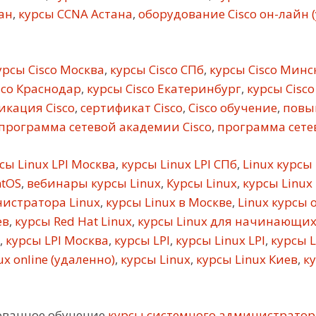
ан
,
курсы CCNA Астана
,
оборудование Cisco он-лайн 
рсы Cisco Москва
,
курсы Cisco СПб
,
курсы Cisco Минс
sco Краснодар
,
курсы Cisco Екатеринбург
,
курсы Cisco
кация Cisco
,
сертификат Cisco
,
Cisco обучение
,
повы
программа сетевой академии Cisco
,
программа сетев
сы Linux LPI Москва
,
курсы Linux LPI СПб
,
Linux курсы
ntOS
,
вебинары курсы Linux
,
Курсы Linux
,
курсы Linux
истратора Linux
,
курсы Linux в Москве
,
Linux курсы 
ев
,
курсы Red Hat Linux
,
курсы Linux для начинающи
,
курсы LPI Москва
,
курсы LPI
,
курсы Linux LPI
,
курсы L
x online (удаленно)
,
курсы Linux
,
курсы Linux Киев
,
ку
ованное обучение
курсы системного администратор