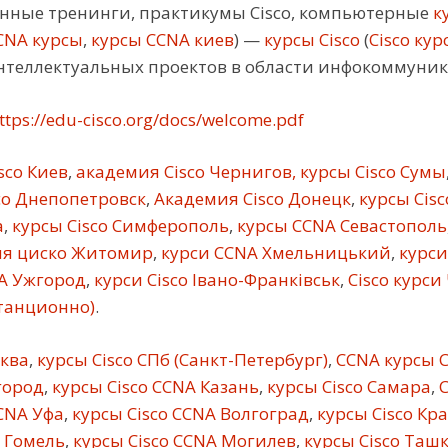
ные тренинги, практикумы Cisco, компьютерные
ку
CNA курсы
,
курсы CCNA киев
) —
курсы Cisco
(
Cisco кур
нтеллектуальных проектов в области инфокоммуни
ttps://edu-cisco.org/docs/welcome.pdf
sco Киев
,
академия Cisco Чернигов, курсы Cisco Сумы
co Днепопетровск
,
Академия Cisco Донецк
,
курсы Cis
а
,
курсы Cisco Симферополь
,
курсы CCNA Севастополь
я циско Житомир
,
курси CCNA Хмельницький
,
курси
A Ужгород
,
курси Cisco Івано-Франківськ
,
Cisco курси
станционно)
.
сква
,
курсы Cisco СПб (Санкт-Петербург)
,
CCNA курсы C
город
,
курсы Cisco CCNA Казань
,
курсы Cisco Самара
,
C
CNA Уфа
,
курсы Cisco CCNA Волгоград
,
курсы Cisco Кр
 Гомель
,
курсы Cisco CCNA Могилев
,
курсы Cisco Таш