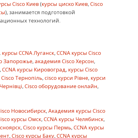
рсы Cisco Киев
(
курсы циско Киев
,
Cisco
сы
), занимается подготовкой
кационных технологий.
,
курсы CCNA Луганск
,
CCNA курсы Cisco
co Запорожье
,
академия Cisco Херсон
,
,
CCNA курсы Кировоград
,
курсы Cisco
 Cisco Тернопіль
,
cisco курси Рівне
,
курси
 Чернівці
,
Cisco оборудование онлайн
,
isco Новосибирск
,
Академия курсы Cisco
isco курсы Омск
,
CCNA курсы Челябинск
,
асноярск
,
Cisco курсы Пермь
,
CCNA курсы
кент
,
Cisco курсы Баку
,
CCNA курсы