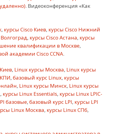
(удаленно)
. Видеоконференция «Как
к
,
курсы Cisco Киев
,
курсы Cisco Нижний
 Волгоград
,
курсы Cisco Астана
,
курсы
шение квалификации в Москве
,
ой академии Cisco CCNA
.
 Киев
,
Linux курсы Москва
,
Linux курсы
 КПИ
,
базовый курс Linux
,
курсы
онлайн
,
Linux курсы Минск
,
Linux курсы
х
,
курсы Linux Essentials
,
курсы Linux LPIC-
PI базовые
,
базовый курс LPI
,
курсы LPI
рсы Linux Москва
,
курсы Linux СПб
,
а
,
курсы системного администратора в