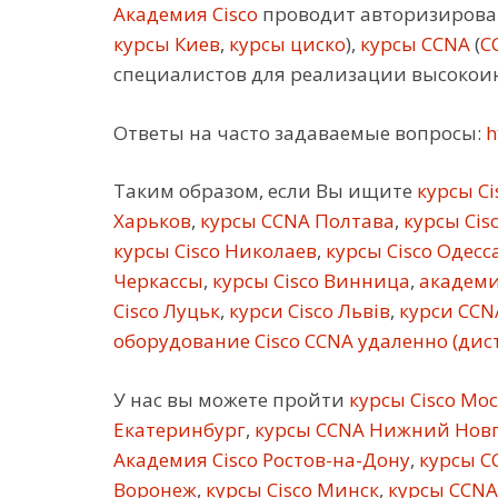
Академия Cisco
проводит авторизирован
курсы Киев
,
курсы циско
),
курсы CCNA
(
C
специалистов для реализации высокои
Ответы на часто задаваемые вопросы:
h
Таким образом, если Вы ищите
курсы Ci
Харьков
,
курсы CCNA Полтава
,
курсы Cis
курсы Cisco Николаев
,
курсы Cisco Одесс
Черкассы
,
курсы Cisco Винница
,
академи
Cisco Луцьк
,
курси Cisco Львів
,
курси CCN
оборудование Cisco CCNA удаленно (ди
У нас вы можете пройти
курсы Cisco Мо
Екатеринбург
,
курсы CCNA Нижний Нов
Академия Cisco Ростов-на-Дону
,
курсы C
Воронеж
,
курсы Cisco Минск
,
курсы CCNA