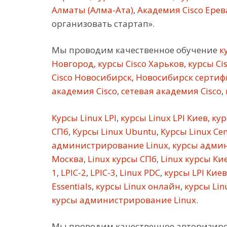
Алматы (Алма-Ата)
,
Академия Cisco Ерев
организовать стартап».
Мы проводим качественное обучение
ку
Новгород
,
курсы Cisco Харьков
,
курсы Ci
Cisco Новосибирск
,
Новосибирск сертифи
академия Cisco
,
сетевая академия Cisco
,
Курсы Linux LPI
,
курсы Linux LPI Киев
,
кур
СПб
,
Курсы Linux Ubuntu
,
Курсы Linux Ce
администрирование Linux
,
курсы админ
Москва
,
Linux курсы СПб
,
Linux курсы Ки
1
,
LPIC-2
,
LPIC-3
,
Linux PDC
,
курсы LPI Киев
Essentials
,
курсы Linux онлайн
,
курсы Linu
курсы администрирование Linux
.
Мы проводим качественное авторизир