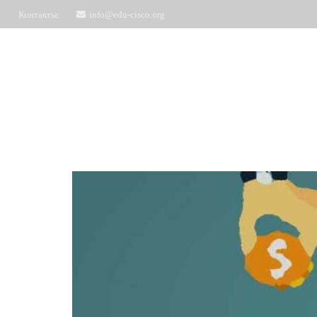
Контакты:
info@edu-cisco.org
Курсы
ЧаВо
Запись на обучение
Отз