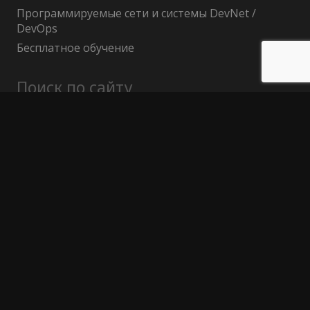
Программируемые сети и системы DevNet /
DevOps
Бесплатное обучение
Поиск по сайту
Найти:
Политика конфиденциальности
Публичный договор (оферта)
Гарантия возврата средств