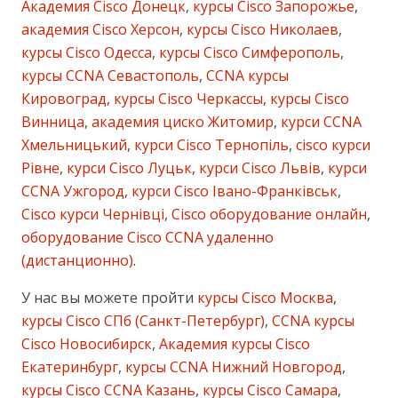
Академия Cisco Донецк
,
курсы Cisco Запорожье
,
академия Cisco Херсон
,
курсы Cisco Николаев
,
курсы Cisco Одесса
,
курсы Cisco Симферополь
,
курсы CCNA Севастополь
,
CCNA курсы
Кировоград
,
курсы Cisco Черкассы
,
курсы Cisco
Винница
,
академия циско Житомир
,
курси CCNA
Хмельницький
,
курси Cisco Тернопіль
,
cisco курси
Рівне
,
курси Cisco Луцьк
,
курси Cisco Львів
,
курси
CCNA Ужгород
,
курси Cisco Івано-Франківськ
,
Cisco курси Чернівці
,
Cisco оборудование онлайн
,
оборудование Cisco CCNA удаленно
(дистанционно)
.
У нас вы можете пройти
курсы Cisco Москва
,
курсы Cisco СПб (Санкт-Петербург)
,
CCNA курсы
Cisco Новосибирск
,
Академия курсы Cisco
Екатеринбург
,
курсы CCNA Нижний Новгород
,
курсы Cisco CCNA Казань
,
курсы Cisco Самара
,