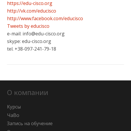
https://edu-cisco.org
http://vk.com/educisco
http://www.facebook.com/educisco
Tweets by educisco
e-mail: info@edu-cisco.org
skype: edu-cisco.org
tel. +38-097-241-79-18
О компании
Курсы
ЧаВо
Запись на обучение