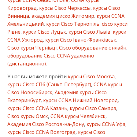
курсы CCNA Севастополь
,
CCNA курсы
Кировоград
,
курсы Cisco Черкассы
,
курсы Cisco
Винница
,
академия циско Житомир
,
курси CCNA
Хмельницький
,
курси Cisco Тернопіль
,
cisco курси
Рівне
,
курси Cisco Луцьк
,
курси Cisco Львів
,
курси
CCNA Ужгород
,
курси Cisco Івано-Франківськ
,
Cisco курси Чернівці
,
Cisco оборудование онлайн
,
оборудование Cisco CCNA удаленно
(дистанционно)
.
У нас вы можете пройти
курсы Cisco Москва
,
курсы Cisco СПб (Санкт-Петербург)
,
CCNA курсы
Cisco Новосибирск
,
Академия курсы Cisco
Екатеринбург
,
курсы CCNA Нижний Новгород
,
курсы Cisco CCNA Казань
,
курсы Cisco Самара
,
Cisco курсы Омск
,
CCNA курсы Челябинск
,
Академия Cisco Ростов-на-Дону
,
курсы CCNA Уфа
,
курсы Cisco CCNA Волгоград
,
курсы Cisco