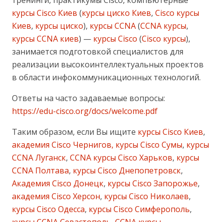
тренинги, практикумы Cisco, компьютерные
курсы Cisco Киев
(
курсы циско Киев
,
Cisco курсы
Киев
,
курсы циско
),
курсы CCNA
(
CCNA курсы
,
курсы CCNA киев
) —
курсы Cisco
(
Cisco курсы
),
занимается подготовкой специалистов для
реализации высокоинтеллектуальных проектов
в области инфокоммуникационных технологий.
Ответы на часто задаваемые вопросы:
https://edu-cisco.org/docs/welcome.pdf
Таким образом, если Вы ищите
курсы Cisco Киев
,
академия Cisco Чернигов, курсы Cisco Сумы
,
курсы
CCNA Луганск
,
CCNA курсы Cisco Харьков
,
курсы
CCNA Полтава
,
курсы Cisco Днепопетровск
,
Академия Cisco Донецк
,
курсы Cisco Запорожье
,
академия Cisco Херсон
,
курсы Cisco Николаев
,
курсы Cisco Одесса
,
курсы Cisco Симферополь
,