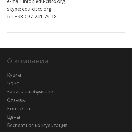
e-mail: info@edu-cisco.org
skype: edu-cisco.org
tel. +38-097-241-79-18
О компании
Курсы
ЧаВо
Запись на обучение
Отзывы
Контакты
Цены
Бесплатная консультация