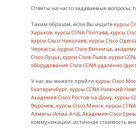
Ответы на часто задаваемые вопросы:
h
Таким образом, если Вы ищите
курсы Ci
Харьков
,
курсы CCNA Полтава
,
курсы Cis
курсы Cisco Николаев
,
курсы Cisco Одесс
Черкассы
,
курсы Cisco Винница
,
академи
Cisco Луцьк
,
курси Cisco Львів
,
курси CCN
оборудование Cisco CCNA удаленно (ди
У нас вы можете пройти
курсы Cisco Мо
Екатеринбург
,
курсы CCNA Нижний Нов
Академия Cisco Ростов-на-Дону
,
курсы C
Воронеж
,
курсы Cisco Минск
,
курсы CCNA
Алматы (Алма-Ата)
,
Академия Cisco Ерев
коммуникации: истинная стоимость вн