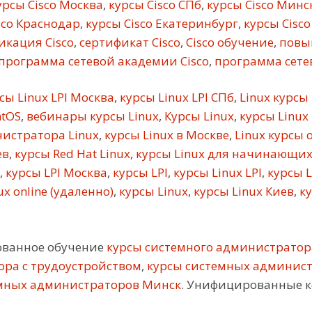
рсы Cisco Москва
,
курсы Cisco СПб
,
курсы Cisco Минс
sco Краснодар
,
курсы Cisco Екатеринбург
,
курсы Cisco
кация Cisco
,
сертификат Cisco
,
Cisco обучение
,
повы
программа сетевой академии Cisco
,
программа сетев
сы Linux LPI Москва
,
курсы Linux LPI СПб
,
Linux курсы
ntOS
,
вебинары курсы Linux
,
Курсы Linux
,
курсы Linux
истратора Linux
,
курсы Linux в Москве
,
Linux курсы 
ев
,
курсы Red Hat Linux
,
курсы Linux для начинающи
,
курсы LPI Москва
,
курсы LPI
,
курсы Linux LPI
,
курсы L
x online (удаленно)
,
курсы Linux
,
курсы Linux Киев
,
ку
ованное обучение
курсы системного администратор
ора с трудоустройством
,
курсы системных админис
мных администраторов Минск
. Унифицированные к