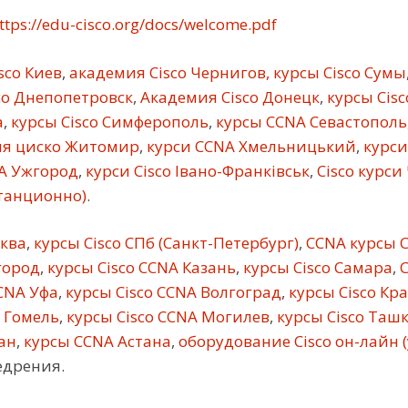
ttps://edu-cisco.org/docs/welcome.pdf
sco Киев
,
академия Cisco Чернигов, курсы Cisco Сумы
co Днепопетровск
,
Академия Cisco Донецк
,
курсы Cis
а
,
курсы Cisco Симферополь
,
курсы CCNA Севастополь
я циско Житомир
,
курси CCNA Хмельницький
,
курси
A Ужгород
,
курси Cisco Івано-Франківськ
,
Cisco курси
станционно)
.
сква
,
курсы Cisco СПб (Санкт-Петербург)
,
CCNA курсы C
город
,
курсы Cisco CCNA Казань
,
курсы Cisco Самара
,
C
CNA Уфа
,
курсы Cisco CCNA Волгоград
,
курсы Cisco Кр
 Гомель
,
курсы Cisco CCNA Могилев
,
курсы Cisco Таш
ан
,
курсы CCNA Астана
,
оборудование Cisco он-лайн 
едрения.