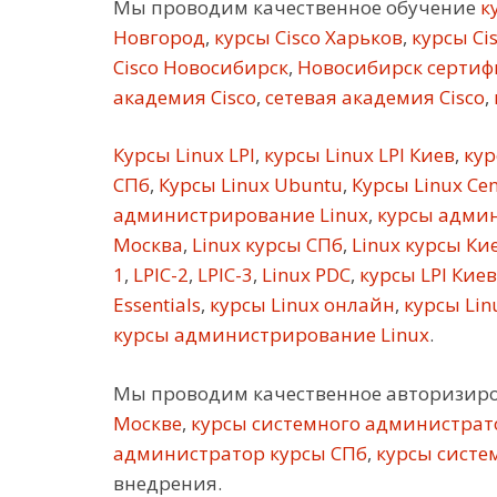
Мы проводим качественное обучение
ку
Новгород
,
курсы Cisco Харьков
,
курсы Ci
Cisco Новосибирск
,
Новосибирск сертифи
академия Cisco
,
сетевая академия Cisco
,
Курсы Linux LPI
,
курсы Linux LPI Киев
,
кур
СПб
,
Курсы Linux Ubuntu
,
Курсы Linux Ce
администрирование Linux
,
курсы админ
Москва
,
Linux курсы СПб
,
Linux курсы Ки
1
,
LPIC-2
,
LPIC-3
,
Linux PDC
,
курсы LPI Киев
Essentials
,
курсы Linux онлайн
,
курсы Linu
курсы администрирование Linux
.
Мы проводим качественное авторизир
Москве
,
курсы системного администрат
администратор курсы СПб
,
курсы систе
внедрения.