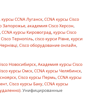
,
курсы CCNA Луганск
,
CCNA курсы Cisco
co Запорожье
,
академия Cisco Херсон
,
,
CCNA курсы Кировоград
,
курсы Cisco
 Cisco Тернопіль
,
cisco курси Рівне
,
курси
 Чернівці
,
Cisco оборудование онлайн
,
isco Новосибирск
,
Академия курсы Cisco
isco курсы Омск
,
CCNA курсы Челябинск
,
асноярск
,
Cisco курсы Пермь
,
CCNA курсы
кент
,
Cisco курсы Баку
,
CCNA курсы
(удаленно)
. Унифицированные