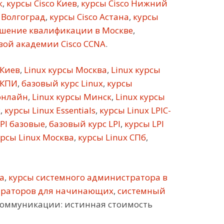
к
,
курсы Cisco Киев
,
курсы Cisco Нижний
 Волгоград
,
курсы Cisco Астана
,
курсы
шение квалификации в Москве
,
ой академии Cisco CCNA
.
 Киев
,
Linux курсы Москва
,
Linux курсы
 КПИ
,
базовый курс Linux
,
курсы
онлайн
,
Linux курсы Минск
,
Linux курсы
х
,
курсы Linux Essentials
,
курсы Linux LPIC-
PI базовые
,
базовый курс LPI
,
курсы LPI
рсы Linux Москва
,
курсы Linux СПб
,
а
,
курсы системного администратора в
траторов для начинающих
,
системный
оммуникации: истинная стоимость