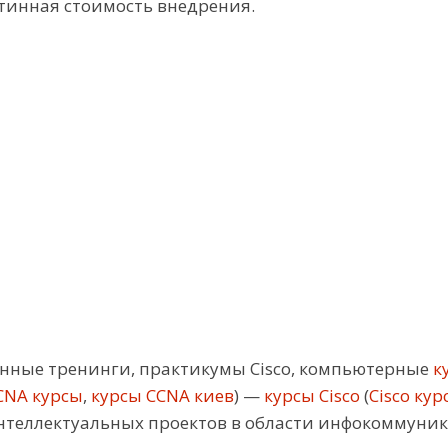
стинная стоимость внедрения.
ные тренинги, практикумы Cisco, компьютерные
ку
CNA курсы
,
курсы CCNA киев
) —
курсы Cisco
(
Cisco кур
нтеллектуальных проектов в области инфокоммуни