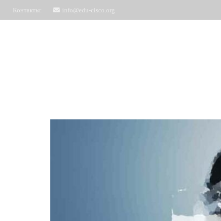
Контакты:
info@edu-cisco.org
Курсы
ЧаВо
Запись на обучение
Отз