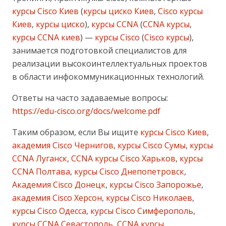
курсы Cisco Киев
(
курсы циско Киев
,
Cisco курсы
Киев
,
курсы циско
),
курсы CCNA
(
CCNA курсы
,
курсы CCNA киев
) —
курсы Cisco
(
Cisco курсы
),
занимается подготовкой специалистов для
реализации высокоинтеллектуальных проектов
в области инфокоммуникационных технологий.
Ответы на часто задаваемые вопросы:
https://edu-cisco.org/docs/welcome.pdf
Таким образом, если Вы ищите
курсы Cisco Киев
,
академия Cisco Чернигов, курсы Cisco Сумы
,
курсы
CCNA Луганск
,
CCNA курсы Cisco Харьков
,
курсы
CCNA Полтава
,
курсы Cisco Днепопетровск
,
Академия Cisco Донецк
,
курсы Cisco Запорожье
,
академия Cisco Херсон
,
курсы Cisco Николаев
,
курсы Cisco Одесса
,
курсы Cisco Симферополь
,
курсы CCNA Севастополь
,
CCNA курсы