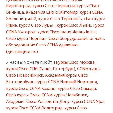
Кировоград
,
курсы Cisco Черкассы
,
курсы Cisco
Винница
,
академия циско Житомир
,
курси CCNA
Хмельницький
,
курси Cisco Тернопіль
,
cisco курси
Рівне
,
курси Cisco Луцьк
,
курси Cisco Львів
,
курси
CCNA Ужгород
,
курси Cisco Івано-Франківськ
,
Cisco курси Чернівці
,
Cisco оборудование онлайн
,
оборудование Cisco CCNA удаленно
(дистанционно)
.
У нас вы можете пройти
курсы Cisco Москва
,
курсы Cisco СПб (Санкт-Петербург)
,
CCNA курсы
Cisco Новосибирск
,
Академия курсы Cisco
Екатеринбург
,
курсы CCNA Нижний Новгород
,
курсы Cisco CCNA Казань
,
курсы Cisco Самара
,
Cisco курсы Омск
,
CCNA курсы Челябинск
,
Академия Cisco Ростов-на-Дону
,
курсы CCNA Уфа
,
курсы Cisco CCNA Волгоград
,
курсы Cisco