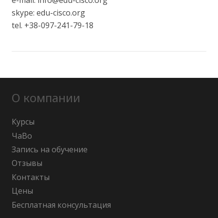
skype: edu-cisco.org
tel. +38-097-241-79-18
О компании
Курсы
ЧаВо
Запись на обучение
Отзывы
Контакты
Цены
Бесплатная консультация