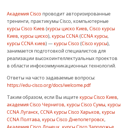
Академия Cisco
проводит авторизированные
тренинги, практикумы Cisco, компьютерные
курсы Cisco Киев
(
курсы циско Киев
,
Cisco курсы
Киев
,
курсы циско
),
курсы CCNA
(
CCNA курсы
,
курсы CCNA киев
) —
курсы Cisco
(
Cisco курсы
),
занимается подготовкой специалистов для
реализации высокоинтеллектуальных проектов
в области инфокоммуникационных технологий.
Ответы на часто задаваемые вопросы:
https://edu-cisco.org/docs/welcome.pdf
Таким образом, если Вы ищите
курсы Cisco Киев
,
академия Cisco Чернигов, курсы Cisco Сумы
,
курсы
CCNA Луганск
,
CCNA курсы Cisco Харьков
,
курсы
CCNA Полтава
,
курсы Cisco Днепопетровск
,
Академия Cisco Донецк
,
курсы Cisco Запорожье
,