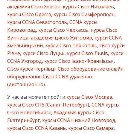
академия Cisco Херсон
,
курсы Cisco Николаев
,
курсы Cisco Одесса
,
курсы Cisco Симферополь
,
курсы CCNA Севастополь
,
CCNA курсы
Кировоград
,
курсы Cisco Черкассы
,
курсы Cisco
Винница
,
академия циско Житомир
,
курси CCNA
Хмельницький
,
курси Cisco Тернопіль
,
cisco курси
Рівне
,
курси Cisco Луцьк
,
курси Cisco Львів
,
курси
CCNA Ужгород
,
курси Cisco Івано-Франківськ
,
Cisco курси Чернівці
,
Cisco оборудование онлайн
,
оборудование Cisco CCNA удаленно
(дистанционно)
.
У нас вы можете пройти
курсы Cisco Москва
,
курсы Cisco СПб (Санкт-Петербург)
,
CCNA курсы
Cisco Новосибирск
,
Академия курсы Cisco
Екатеринбург
,
курсы CCNA Нижний Новгород
,
курсы Cisco CCNA Казань
,
курсы Cisco Самара
,