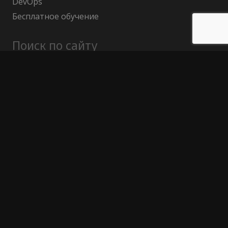
DevOps
Бесплатное обучение
Поиск по сайту
Найти:
Политика конфиденциальности
Публичный договор (оферта)
Гарантия возврата средств
Отказ от ответственности