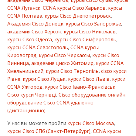
академия Cisco Чернигов, курсы Cisco Сумы
,
курсы
CCNA Луганск
,
CCNA курсы Cisco Харьков
,
курсы
CCNA Полтава
,
курсы Cisco Днепопетровск
,
Академия Cisco Донецк
,
курсы Cisco Запорожье
,
академия Cisco Херсон
,
курсы Cisco Николаев
,
курсы Cisco Одесса
,
курсы Cisco Симферополь
,
курсы CCNA Севастополь
,
CCNA курсы
Кировоград
,
курсы Cisco Черкассы
,
курсы Cisco
Винница
,
академия циско Житомир
,
курси CCNA
Хмельницький
,
курси Cisco Тернопіль
,
cisco курси
Рівне
,
курси Cisco Луцьк
,
курси Cisco Львів
,
курси
CCNA Ужгород
,
курси Cisco Івано-Франківськ
,
Cisco курси Чернівці
,
Cisco оборудование онлайн
,
оборудование Cisco CCNA удаленно
(дистанционно)
.
У нас вы можете пройти
курсы Cisco Москва
,
курсы Cisco СПб (Санкт-Петербург)
,
CCNA курсы