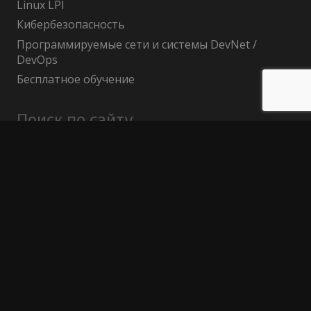
Linux LPI
Кибербезопасность
Программируемые сети и системы DevNet /
DevOps
Бесплатное обучение
Поиск по сайту
Найти:
Политика конфиденциальности
Публичный договор (оферта)
Гарантия возврата средств