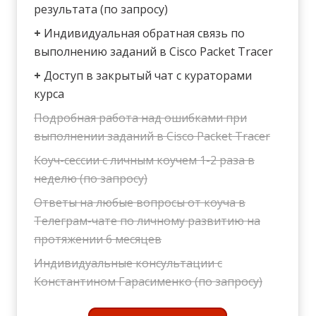
результата (по запросу)
+
Индивидуальная обратная связь по
выполнению заданий в Cisco Packet Tracer
+
Доступ в закрытый чат с кураторами
курса
Подробная работа над ошибками при
выполнении заданий в Cisco Packet Tracer
Коуч-сессии с личным коучем 1-2 раза в
неделю (по запросу)
Ответы на любые вопросы от коуча в
Телеграм-чате по личному развитию на
протяжении 6 месяцев
Индивидуальные консультации с
Константином Гарасименко (по запросу)