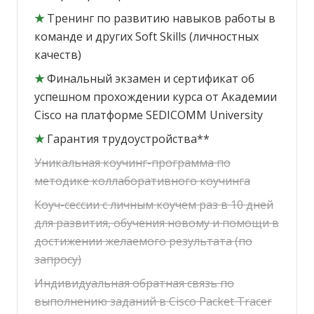
★
Тренинг по развитию навыков работы в
команде и других Soft Skills (личностных
качеств)
★
Финальный экзамен и сертификат об
успешном прохождении курса от Академии
Cisco на платформе SEDICOMM University
★
Гарантия трудоустройства**
Уникальная коучинг-программа по
методике коллаборативного коучинга
Коуч-сессии с личным коучем раз в 10 дней
для развития, обучения новому и помощи в
достижении желаемого результата (по
запросу)
Индивидуальная обратная связь по
выполнению заданий в Cisco Packet Tracer