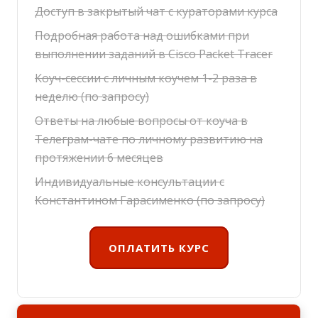
Доступ в закрытый чат с кураторами курса
Подробная работа над ошибками при
выполнении заданий в Cisco Packet Tracer
Коуч-сессии с личным коучем 1-2 раза в
неделю (по запросу)
Ответы на любые вопросы от коуча в
Телеграм-чате по личному развитию на
протяжении 6 месяцев
Индивидуальные консультации с
Константином Гарасименко (по запросу)
ОПЛАТИТЬ КУРС