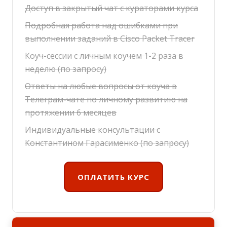
Доступ в закрытый чат с кураторами курса
Подробная работа над ошибками при
выполнении заданий в Cisco Packet Tracer
Коуч-сессии с личным коучем 1-2 раза в
неделю (по запросу)
Ответы на любые вопросы от коуча в
Телеграм-чате по личному развитию на
протяжении 6 месяцев
Индивидуальные консультации с
Константином Гарасименко (по запросу)
ОПЛАТИТЬ КУРС