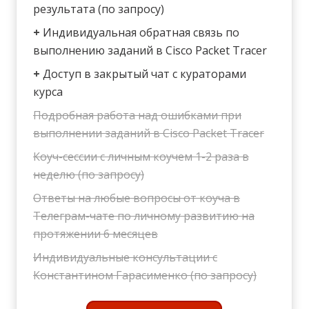
результата (по запросу)
+
Индивидуальная обратная связь по
выполнению заданий в Cisco Packet Tracer
+
Доступ в закрытый чат с кураторами
курса
Подробная работа над ошибками при
выполнении заданий в Cisco Packet Tracer
Коуч-сессии с личным коучем 1-2 раза в
неделю (по запросу)
Ответы на любые вопросы от коуча в
Телеграм-чате по личному развитию на
протяжении 6 месяцев
Индивидуальные консультации с
Константином Гарасименко (по запросу)