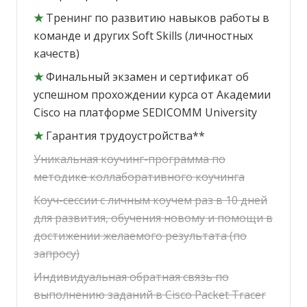
★
Тренинг по развитию навыков работы в
команде и других Soft Skills (личностных
качеств)
★
Финальный экзамен и сертификат об
успешном прохождении курса от Академии
Cisco на платформе SEDICOMM University
★
Гарантия трудоустройства**
Уникальная коучинг-программа по
методике коллаборативного коучинга
Коуч-сессии с личным коучем раз в 10 дней
для развития, обучения новому и помощи в
достижении желаемого результата (по
запросу)
Индивидуальная обратная связь по
выполнению заданий в Cisco Packet Tracer