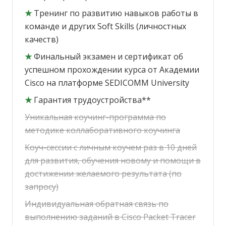
★
Тренинг по развитию навыков работы в
команде и других Soft Skills (личностных
качеств)
★
Финальный экзамен и сертификат об
успешном прохождении курса от Академии
Cisco на платформе SEDICOMM University
★
Гарантия трудоустройства**
Уникальная коучинг-программа по
методике коллаборативного коучинга
Коуч-сессии с личным коучем раз в 10 дней
для развития, обучения новому и помощи в
достижении желаемого результата (по
запросу)
Индивидуальная обратная связь по
выполнению заданий в Cisco Packet Tracer