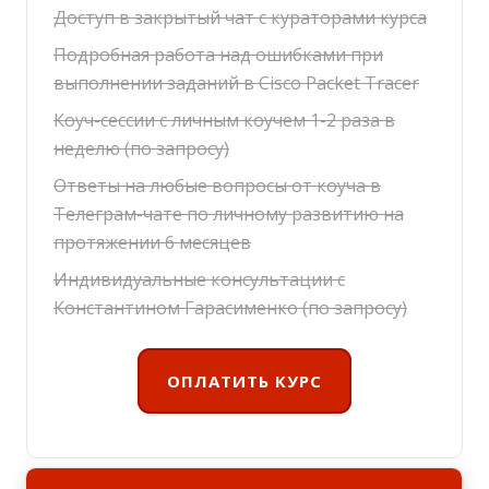
Доступ в закрытый чат с кураторами курса
Подробная работа над ошибками при
выполнении заданий в Cisco Packet Tracer
Коуч-сессии с личным коучем 1-2 раза в
неделю (по запросу)
Ответы на любые вопросы от коуча в
Телеграм-чате по личному развитию на
протяжении 6 месяцев
Индивидуальные консультации с
Константином Гарасименко (по запросу)
ОПЛАТИТЬ КУРС