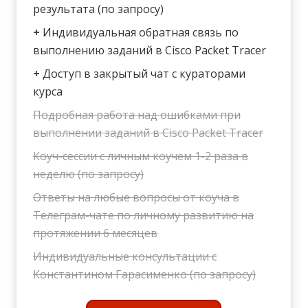
результата (по запросу)
+
Индивидуальная обратная связь по
выполнению заданий в Cisco Packet Tracer
+
Доступ в закрытый чат с кураторами
курса
Подробная работа над ошибками при
выполнении заданий в Cisco Packet Tracer
Коуч-сессии с личным коучем 1-2 раза в
неделю (по запросу)
Ответы на любые вопросы от коуча в
Телеграм-чате по личному развитию на
протяжении 6 месяцев
Индивидуальные консультации с
Константином Гарасименко (по запросу)